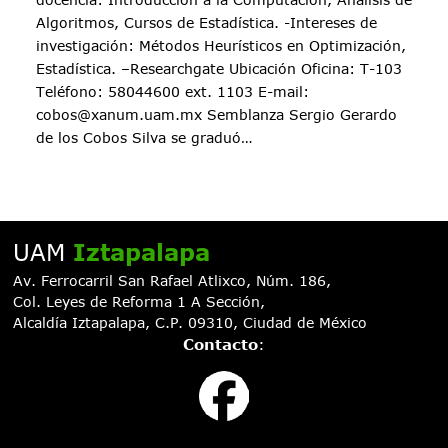
Algoritmos, Cursos de Estadística. -Intereses de
investigación: Métodos Heurísticos en Optimización,
Estadística. –Researchgate Ubicación Oficina: T-103
Teléfono: 58044600 ext. 1103 E-mail:
cobos@xanum.uam.mx Semblanza Sergio Gerardo
de los Cobos Silva se graduó…
UAM
Iztapalapa
Av. Ferrocarril San Rafael Atlixco, Núm. 186,
Col. Leyes de Reforma 1 A Sección,
Alcaldía Iztapalapa, C.P. 09310, Ciudad de México
Contacto
: