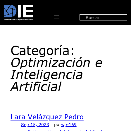
Saltar
al
Buscar
contenido
Categoría:
Optimización e
Inteligencia
Artificial
Lara Velázquez Pedro
—
Sep 15, 2023
por
wp-169