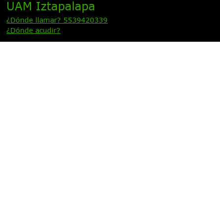
UAM Iztapalapa
¿Dónde llamar? 5539420339
¿Dónde acudir?