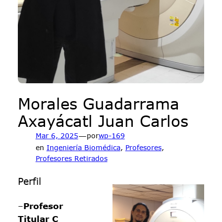
Morales Guadarrama
Axayácatl Juan Carlos
—
Mar 6, 2025
por
wp-169
en
Ingeniería Biomédica
, 
Profesores
, 
Profesores Retirados
Perfil
–
Profesor
Titular C